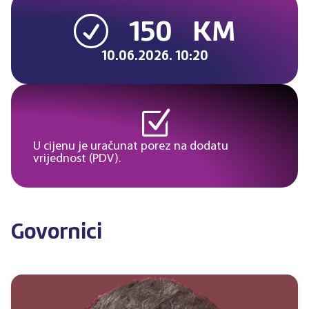
150
KM
R
10.06.2026. 10:20
Z
U cijenu je uračunat porez na dodatu
vrijednost (PDV).
Govornici