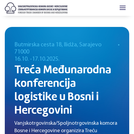
Butmirska cesta 18, Ilidža, Sarajevo
•
71000
16.10. -
17.10.2025.
Treća Međunarodna
konferencija
logistike u Bosni i
Hercegovini
Vanjskotrgovinska/Spoljnotrgovinska komora
Bosne i Hercegovine organizira Treću