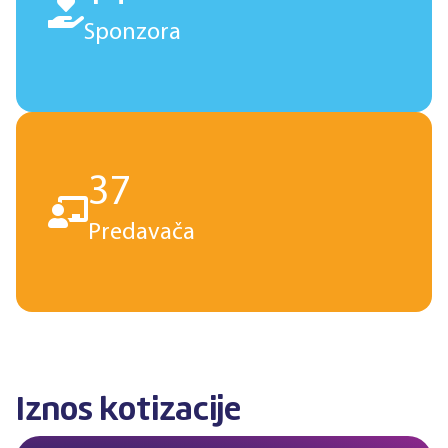

Sponzora
37

Predavača
Iznos kotizacije