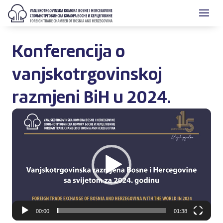
Konferencija o
vanjskotrgovinskoj
razmjeni BiH u 2024.
Video
Player
00:00
01:38