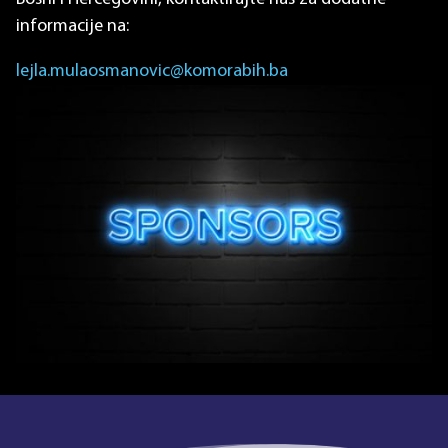
informacije na:
lejla.mulaosmanovic@komorabih.ba